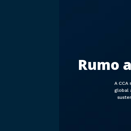
Rumo a
A CCA 
global
suste